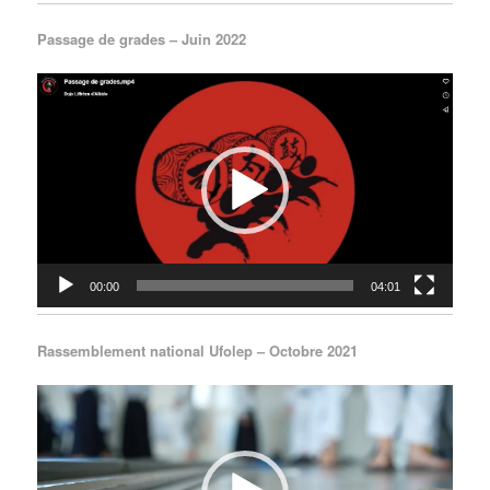
Passage de grades – Juin 2022
Lecteur
vidéo
00:00
04:01
Rassemblement national Ufolep – Octobre 2021
Lecteur
vidéo