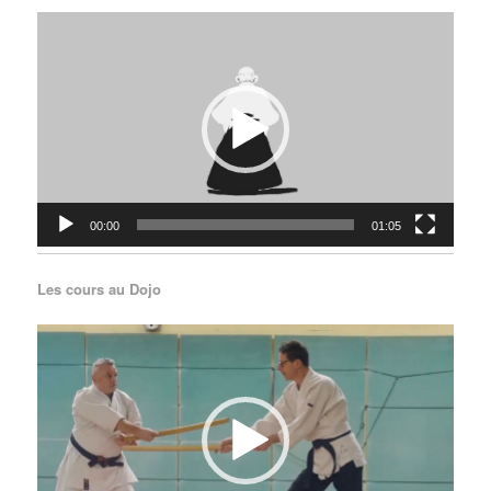
Lecteur
vidéo
00:00
01:05
Les cours au Dojo
Lecteur
vidéo