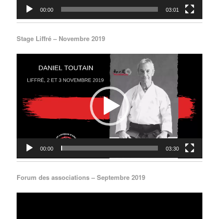
00:00
03:01
Stage Liffré – Novembre 2019
Lecteur
vidéo
00:00
03:30
Forum des associations – Septembre 2019
Lecteur
vidéo