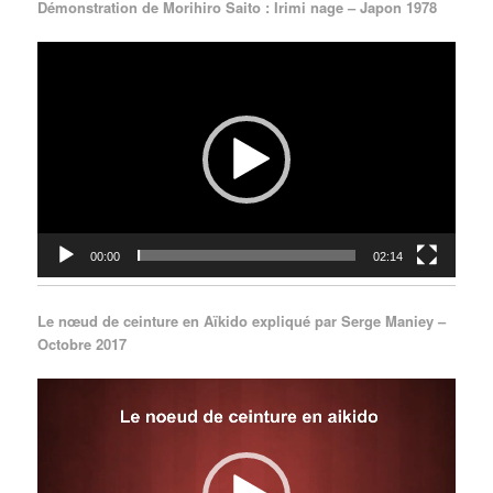
Démonstration de Morihiro Saito : Irimi nage – Japon 1978
Lecteur
vidéo
00:00
02:14
Le nœud de ceinture en Aïkido expliqué par Serge Maniey –
Octobre 2017
Lecteur
vidéo