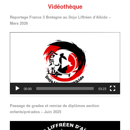
Vidéothèque
Reportage France 3 Bretagne au Dojo Liffréen d’Aïkido –
Mars 2026
Lecteur
vidéo
00:00
03:23
Passage de grades et remise de diplômes section
enfants/pré-ados – Juin 2025
Lecteur
vidéo