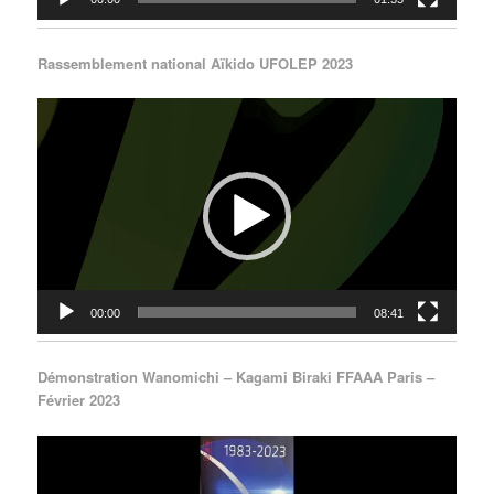
Rassemblement national Aïkido UFOLEP 2023
Lecteur
vidéo
00:00
08:41
Démonstration Wanomichi – Kagami Biraki FFAAA Paris –
Février 2023
Lecteur
vidéo