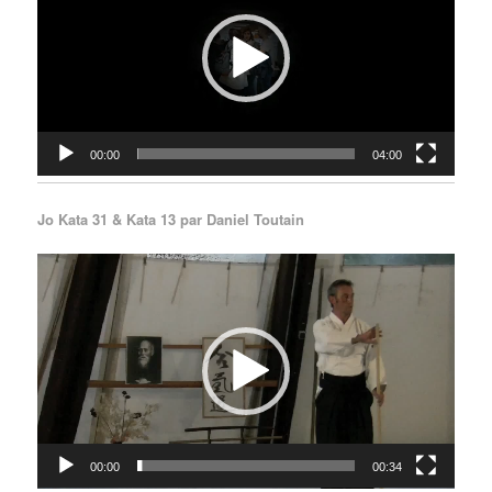
00:00
04:00
Jo Kata 31 & Kata 13 par Daniel Toutain
Lecteur
vidéo
00:00
00:34