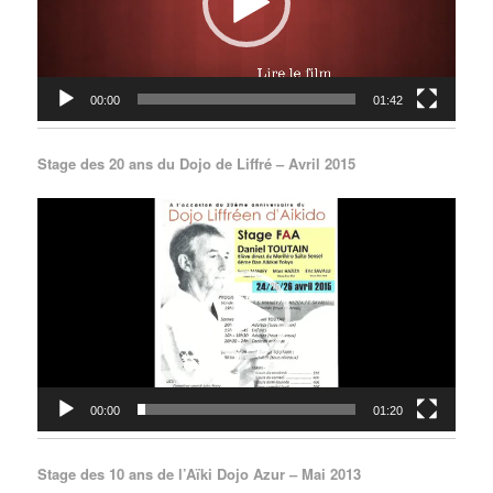
00:00
01:42
Stage des 20 ans du Dojo de Liffré – Avril 2015
Lecteur
vidéo
00:00
01:20
Stage des 10 ans de l’Aïki Dojo Azur – Mai 2013