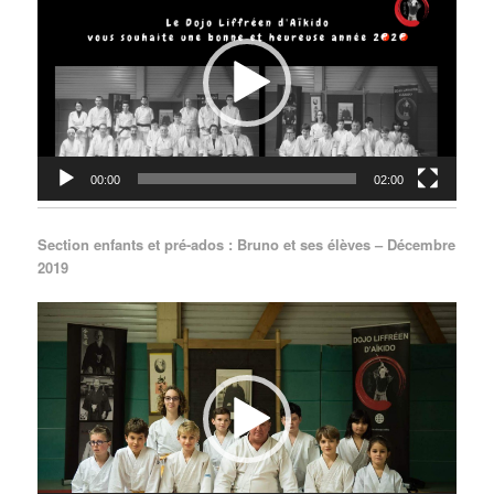
00:00
02:00
Section enfants et pré-ados : Bruno et ses élèves – Décembre
2019
Lecteur
vidéo