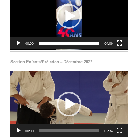
00:00
04:09
Section Enfants/Pré-ados – Décembre 2022
Lecteur
vidéo
00:00
02:34