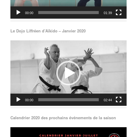
00:00
01:39
Le Dojo Liffréen d’Aïkido – Janvier 2020
Lecteur
vidéo
00:00
02:44
Calendrier 2020 des prochains événements de la saison
Lecteur
vidéo