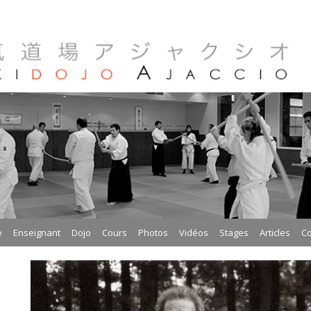
e
Enseignant
Dojo
Cours
Photos
Vidéos
Stages
Articles
Co