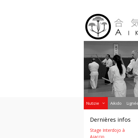
Aller
au
contenu
Nutizie
Aikido
Ligné
Dernières infos
Stage Interdojo à
Ajaccio