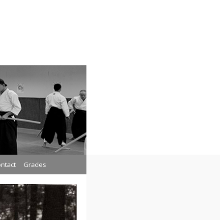
ntact
Grades