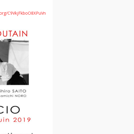
e.org/C9VkjFkboO8XPuVn