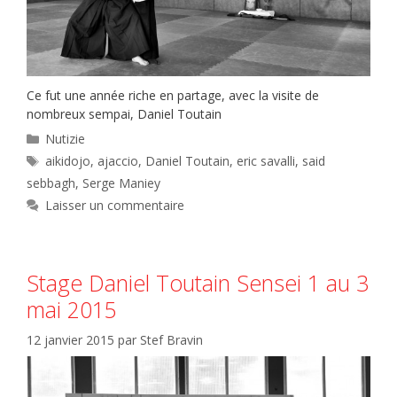
Ce fut une année riche en partage, avec la visite de
nombreux sempai, Daniel Toutain
Catégories
Nutizie
Étiquettes
aikidojo
,
ajaccio
,
Daniel Toutain
,
eric savalli
,
said
sebbagh
,
Serge Maniey
Laisser un commentaire
Stage Daniel Toutain Sensei 1 au 3
mai 2015
12 janvier 2015
par
Stef Bravin