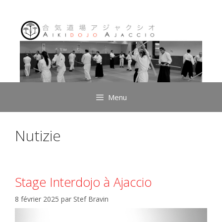
Aller
au
contenu
Menu
Nutizie
Stage Interdojo à Ajaccio
8 février 2025
par
Stef Bravin