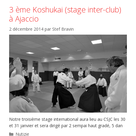
3 ème Koshukai (stage inter-club)
à Ajaccio
2 décembre 2014
par
Stef Bravin
Notre troisième stage international aura lieu au CSJC les 30
et 31 janvier et sera dirigé par 2 sempai haut gradé, 5 dan
Catégories
Nutizie