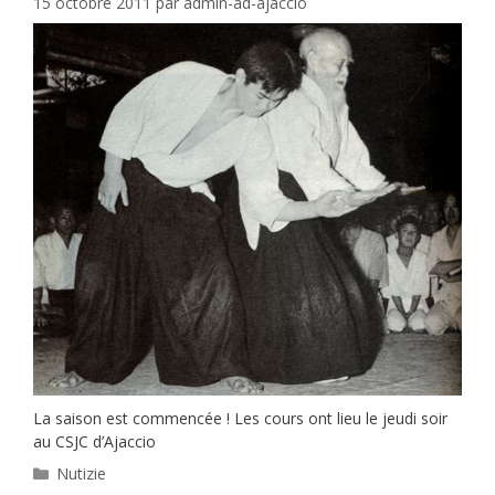
15 octobre 2011
par
admin-ad-ajaccio
La saison est commencée ! Les cours ont lieu le jeudi soir
au CSJC d’Ajaccio
Catégories
Nutizie