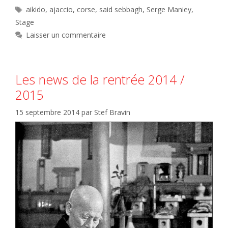
Étiquettes
aikido
,
ajaccio
,
corse
,
said sebbagh
,
Serge Maniey
,
Stage
Laisser un commentaire
Les news de la rentrée 2014 /
2015
15 septembre 2014
par
Stef Bravin