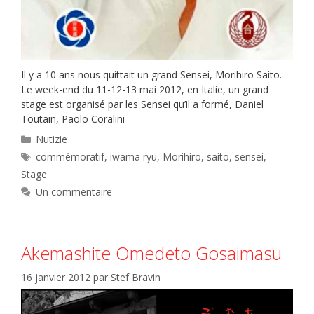
Il y a 10 ans nous quittait un grand Sensei, Morihiro Saito.
Le week-end du 11-12-13 mai 2012, en Italie, un grand
stage est organisé par les Sensei qu’il a formé, Daniel
Toutain, Paolo Coralini
Catégories
Nutizie
Étiquettes
commémoratif
,
iwama ryu
,
Morihiro
,
saito
,
sensei
,
Stage
Un commentaire
Akemashite Omedeto Gosaimasu
16 janvier 2012
par
Stef Bravin