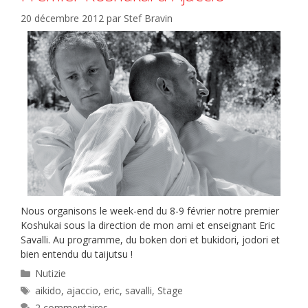
20 décembre 2012
par
Stef Bravin
Nous organisons le week-end du 8-9 février notre premier
Koshukai sous la direction de mon ami et enseignant Eric
Savalli. Au programme, du boken dori et bukidori, jodori et
bien entendu du taijutsu !
Catégories
Nutizie
Étiquettes
aikido
,
ajaccio
,
eric
,
savalli
,
Stage
2 commentaires