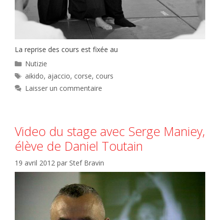
La reprise des cours est fixée au
Catégories
Nutizie
Étiquettes
aikido
,
ajaccio
,
corse
,
cours
Laisser un commentaire
Video du stage avec Serge Maniey,
élève de Daniel Toutain
19 avril 2012
par
Stef Bravin