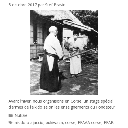
5 octobre 2017
par
Stef Bravin
Avant l’hiver, nous organisons en Corse, un stage spécial
d’armes de l’aikido selon les enseignements du Fondateur
Catégories
Nutizie
Étiquettes
aikidojo ajaccio
,
bukiwaza
,
corse
,
FFAAA corse
,
FFAB