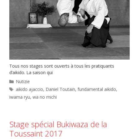
Tous nos stages sont ouverts à tous les pratiquants
d’aikido. La saison qui
Catégories
Nutizie
Étiquettes
aikido ajaccio
,
Daniel Toutain
,
fundamental aikido
,
iwama ryu
,
wa no michi
Stage spécial Bukiwaza de la
Toussaint 2017