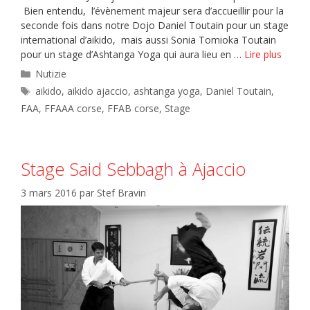
Bien entendu, l’évènement majeur sera d’accueillir pour la
seconde fois dans notre Dojo Daniel Toutain pour un stage
international d’aikido, mais aussi Sonia Tomioka Toutain
pour un stage d’Ashtanga Yoga qui aura lieu en …
Lire plus
Catégories
Nutizie
Étiquettes
aikido
,
aikido ajaccio
,
ashtanga yoga
,
Daniel Toutain
,
FAA
,
FFAAA corse
,
FFAB corse
,
Stage
Stage Said Sebbagh à Ajaccio
3 mars 2016
par
Stef Bravin