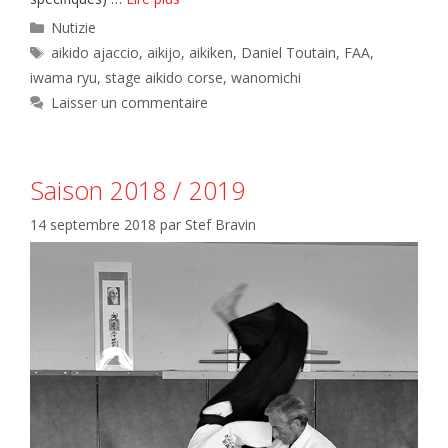
Catégories
Nutizie
Étiquettes
aikido ajaccio
,
aikijo
,
aikiken
,
Daniel Toutain
,
FAA
,
iwama ryu
,
stage aikido corse
,
wanomichi
Laisser un commentaire
Saison 2018 / 2019
14 septembre 2018
par
Stef Bravin