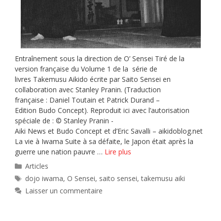
Entraînement sous la direction de O’ Sensei Tiré de la
version française du Volume 1 de la série de
livres Takemusu Aikido écrite par Saito Sensei en
collaboration avec Stanley Pranin. (Traduction
française : Daniel Toutain et Patrick Durand –
Edition Budo Concept). Reproduit ici avec l’autorisation
spéciale de : © Stanley Pranin -
Aiki News et Budo Concept et d’Eric Savalli – aikidoblog.net
La vie à Iwama Suite à sa défaite, le Japon était après la
guerre une nation pauvre …
Lire plus
Catégories
Articles
Étiquettes
dojo iwama
,
O Sensei
,
saito sensei
,
takemusu aiki
Laisser un commentaire