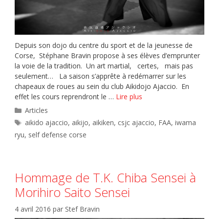
Depuis son dojo du centre du sport et de la jeunesse de
Corse, Stéphane Bravin propose à ses élèves d’emprunter
la voie de la tradition. Un art martial, certes, mais pas
seulement… La saison s’apprête à redémarrer sur les
chapeaux de roues au sein du club Aikidojo Ajaccio. En
effet les cours reprendront le …
Lire plus
Catégories
Articles
Étiquettes
aikido ajaccio
,
aikijo
,
aikiken
,
csjc ajaccio
,
FAA
,
iwama
ryu
,
self defense corse
Hommage de T.K. Chiba Sensei à
Morihiro Saito Sensei
4 avril 2016
par
Stef Bravin