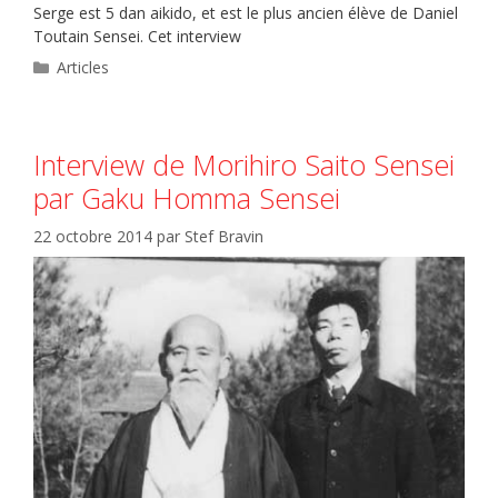
Serge est 5 dan aikido, et est le plus ancien élève de Daniel
Toutain Sensei. Cet interview
Catégories
Articles
Interview de Morihiro Saito Sensei
par Gaku Homma Sensei
22 octobre 2014
par
Stef Bravin