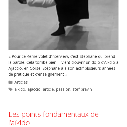
« Pour ce 4eme volet d’interview, c’est Stéphane qui prend
la parole. Cela tombe bien, il vient d’ouvrir un dojo d’Aikdio à
Ajaccio, en Corse. Stéphane a a son actif plusieurs années
de pratique et d’enseignement »
Catégories
Articles
Étiquettes
aikido
,
ajaccio
,
article
,
passion
,
stef bravin
Les points fondamentaux de
l’aïkido