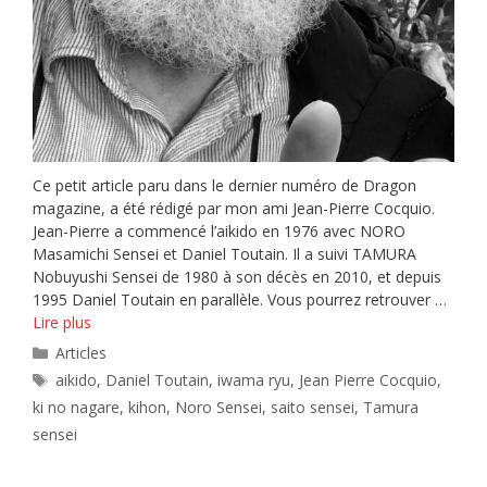
Ce petit article paru dans le dernier numéro de Dragon
magazine, a été rédigé par mon ami Jean-Pierre Cocquio.
Jean-Pierre a commencé l’aikido en 1976 avec NORO
Masamichi Sensei et Daniel Toutain. Il a suivi TAMURA
Nobuyushi Sensei de 1980 à son décès en 2010, et depuis
1995 Daniel Toutain en parallèle. Vous pourrez retrouver …
Lire plus
Catégories
Articles
Étiquettes
aikido
,
Daniel Toutain
,
iwama ryu
,
Jean Pierre Cocquio
,
ki no nagare
,
kihon
,
Noro Sensei
,
saito sensei
,
Tamura
sensei