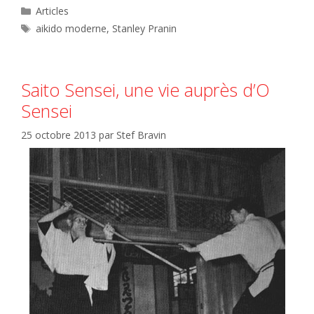
Catégories
Articles
Étiquettes
aikido moderne
,
Stanley Pranin
Saito Sensei, une vie auprès d’O
Sensei
25 octobre 2013
par
Stef Bravin