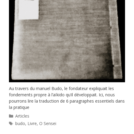
Au travers du manuel Budo, le fondateur expliquait les
fondements propre à l’aïkido qu’il développait. Ici, nous
pourrons lire la traduction de 6 paragraphes essentiels dans
la pratique
Catégories
Articles
Étiquettes
budo
,
Livre
,
O Sensei