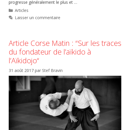
progresse généralement le plus et …
Catégories
Articles
Laisser un commentaire
Article Corse Matin : “Sur les traces
du fondateur de l’aïkido à
l’Aïkidojo“
31 août 2017
par
Stef Bravin