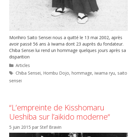
Morihiro Saito Sensei nous a quitté le 13 mai 2002, après
avoir passé 56 ans à Iwama dont 23 auprès du fondateur.
Chiba Sensei lui rend un hommage quelques jours après sa
disparition
Catégories
Articles
Étiquettes
Chiba Sensei
,
Hombu Dojo
,
hommage
,
iwama ryu
,
saito
sensei
“L’empreinte de Kisshomaru
Ueshiba sur l’aikido moderne“
5 juin 2015
par
Stef Bravin