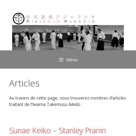
Aller
au
contenu
Menu
Articles
Au travers de cette page, vous trouverez nombres d’articles
traitant de l’Iwama Takemusu Aikido
Sunae Keiko – Stanley Pranin