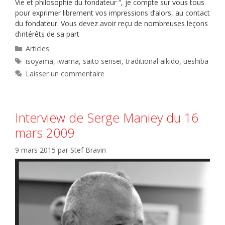
Vie et philosophie du fondateur “, je compte sur vous tous
pour exprimer librement vos impressions d’alors, au contact
du fondateur. Vous devez avoir reçu de nombreuses leçons
d’intérêts de sa part
Catégories
Articles
Étiquettes
isoyama
,
iwama
,
saito sensei
,
traditional aikido
,
ueshiba
Laisser un commentaire
Interview de Serge Maniey du 16
mars 2009
9 mars 2015
par
Stef Bravin