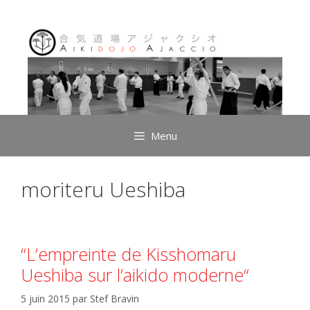
Aller
au
contenu
Menu
moriteru Ueshiba
“L’empreinte de Kisshomaru
Ueshiba sur l’aikido moderne“
5 juin 2015
par
Stef Bravin