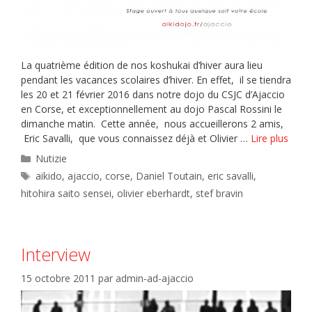
La quatrième édition de nos koshukai d’hiver aura lieu
pendant les vacances scolaires d’hiver. En effet, il se tiendra
les 20 et 21 février 2016 dans notre dojo du CSJC d’Ajaccio
en Corse, et exceptionnellement au dojo Pascal Rossini le
dimanche matin. Cette année, nous accueillerons 2 amis,
Eric Savalli, que vous connaissez déjà et Olivier …
Lire plus
Catégories
Nutizie
Étiquettes
aikido
,
ajaccio
,
corse
,
Daniel Toutain
,
eric savalli
,
hitohira saito sensei
,
olivier eberhardt
,
stef bravin
Interview
15 octobre 2011
par
admin-ad-ajaccio