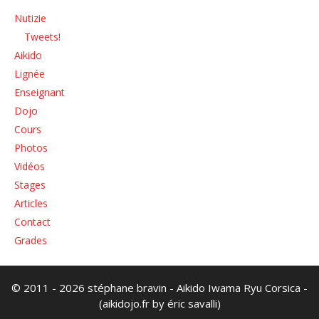
Nutizie
Tweets!
Aikido
Lignée
Enseignant
Dojo
Cours
Photos
Vidéos
Stages
Articles
Contact
Grades
© 2011 - 2026 stéphane bravin - Aikido Iwama Ryu Corsica -
(aikidojo.fr by éric savalli)