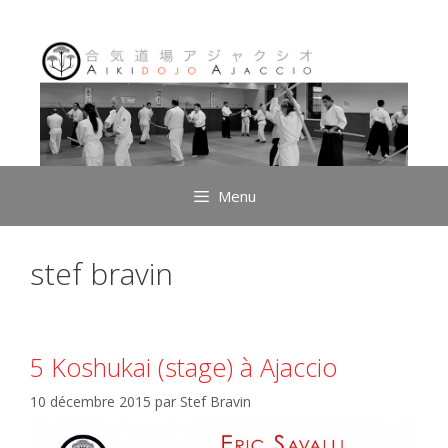
Aller
au
contenu
Menu
stef bravin
5 Koshukai (stage) à Ajaccio
10 décembre 2015
par
Stef Bravin