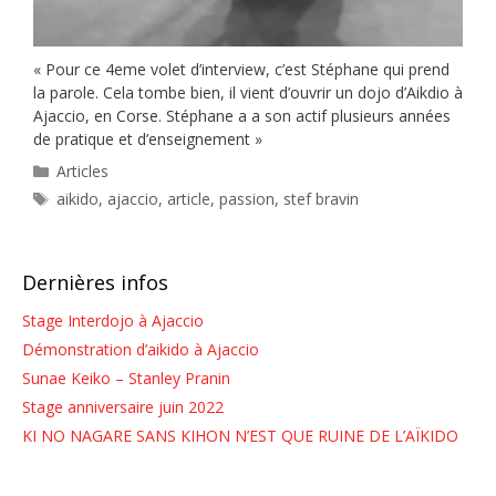
« Pour ce 4eme volet d’interview, c’est Stéphane qui prend
la parole. Cela tombe bien, il vient d’ouvrir un dojo d’Aikdio à
Ajaccio, en Corse. Stéphane a a son actif plusieurs années
de pratique et d’enseignement »
Catégories
Articles
Étiquettes
aikido
,
ajaccio
,
article
,
passion
,
stef bravin
Dernières infos
Stage Interdojo à Ajaccio
Démonstration d’aikido à Ajaccio
Sunae Keiko – Stanley Pranin
Stage anniversaire juin 2022
KI NO NAGARE SANS KIHON N’EST QUE RUINE DE L’AÏKIDO