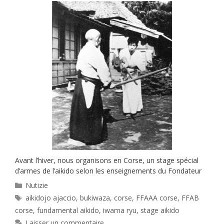
Avant l’hiver, nous organisons en Corse, un stage spécial
d’armes de l’aikido selon les enseignements du Fondateur
Catégories
Nutizie
Étiquettes
aikidojo ajaccio
,
bukiwaza
,
corse
,
FFAAA corse
,
FFAB
corse
,
fundamental aikido
,
iwama ryu
,
stage aikido
Laisser un commentaire