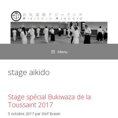
Aller
au
contenu
Menu
stage aikido
Stage spécial Bukiwaza de la
Toussaint 2017
5 octobre 2017
par
Stef Bravin